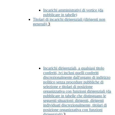
Incarichi amministrativi di vertice (da
pubblicare in tabelle)
Titolari di incarichi dirigenziali (dirigenti non
generali)
3
Incarichi dirigenziali, a qualsiasi titolo
conferiti, ivi inclusi quelli conferiti
discrezionalmente dall'organo di indirizzo
politico senza procedure pubbliche di
selezione e titolari di posizione
organizzativa con funzioni dirigenziali (da
pubblicare in tabelle che distinguano le
seguenti situazioni: dirigenti, dirigenti
individuati discrezionalmente, titolari di
posizione organizzativa con funzioni
dirigenziali)
3