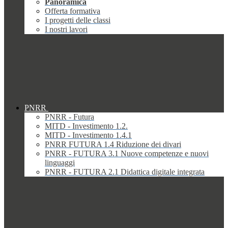
Panoramica
Offerta formativa
I progetti delle classi
I nostri lavori
PNRR
PNRR - Futura
MITD - Investimento 1.2.
MITD - Investimento 1.4.1
PNRR FUTURA 1.4 Riduzione dei divari
PNRR - FUTURA 3.1 Nuove competenze e nuovi
linguaggi
PNRR - FUTURA 2.1 Didattica digitale integrata