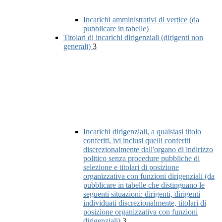
Incarichi amministrativi di vertice (da
pubblicare in tabelle)
Titolari di incarichi dirigenziali (dirigenti non
generali)
3
Incarichi dirigenziali, a qualsiasi titolo
conferiti, ivi inclusi quelli conferiti
discrezionalmente dall'organo di indirizzo
politico senza procedure pubbliche di
selezione e titolari di posizione
organizzativa con funzioni dirigenziali (da
pubblicare in tabelle che distinguano le
seguenti situazioni: dirigenti, dirigenti
individuati discrezionalmente, titolari di
posizione organizzativa con funzioni
dirigenziali)
3