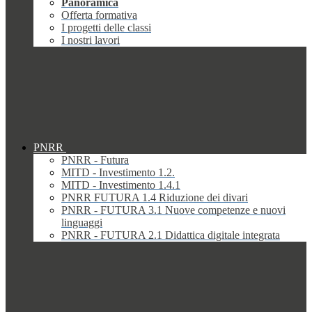
Panoramica
Offerta formativa
I progetti delle classi
I nostri lavori
PNRR
PNRR - Futura
MITD - Investimento 1.2.
MITD - Investimento 1.4.1
PNRR FUTURA 1.4 Riduzione dei divari
PNRR - FUTURA 3.1 Nuove competenze e nuovi
linguaggi
PNRR - FUTURA 2.1 Didattica digitale integrata