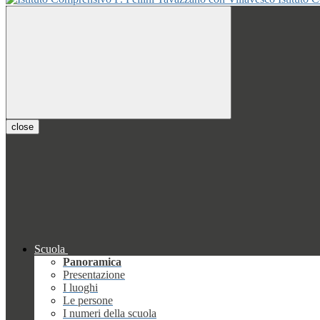
close
Scuola
Panoramica
Presentazione
I luoghi
Le persone
I numeri della scuola