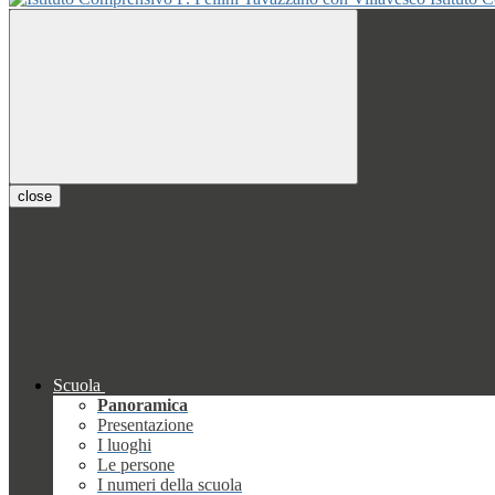
close
Scuola
Panoramica
Presentazione
I luoghi
Le persone
I numeri della scuola