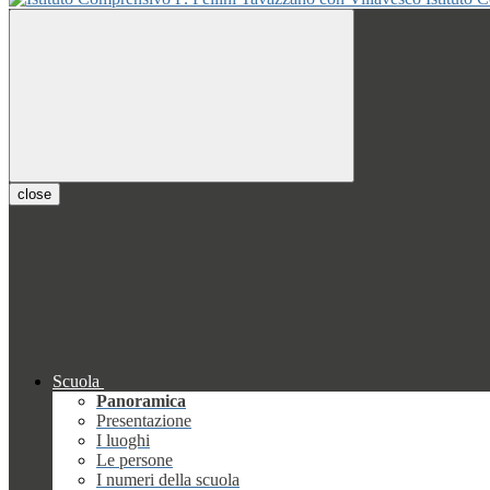
close
Scuola
Panoramica
Presentazione
I luoghi
Le persone
I numeri della scuola