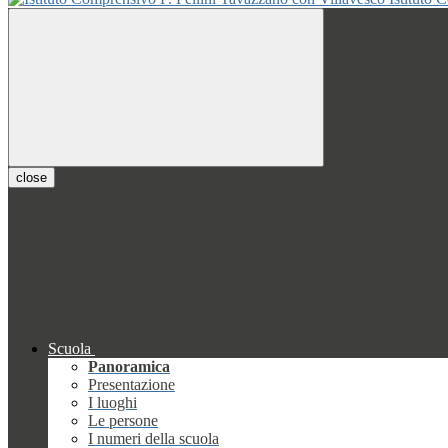
close
Scuola
Panoramica
Presentazione
I luoghi
Le persone
I numeri della scuola