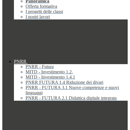
Panoramica
Offerta formativa
I progetti delle classi
I nostri lavori
PNRR
PNRR - Futura
MITD - Investimento 1.2.
MITD - Investimento 1.4.1
PNRR FUTURA 1.4 Riduzione dei divari
PNRR - FUTURA 3.1 Nuove competenze e nuovi
linguaggi
PNRR - FUTURA 2.1 Didattica digitale integrata