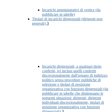
Incarichi amministrativi di vertice (da
pubblicare in tabelle)
Titolari di incarichi dirigenziali (dirigenti non
generali)
3
Incarichi dirigenziali, a qualsiasi titolo
conferiti, ivi inclusi quelli conferiti
discrezionalmente dall'organo di indirizzo
politico senza procedure pubbliche di
selezione e titolari di posizione
organizzativa con funzioni dirigenziali (da
pubblicare in tabelle che distinguano le
seguenti situazioni: dirigenti, dirigenti
individuati discrezionalmente, titolari di
posizione organizzativa con funzioni
dirigenziali)
3