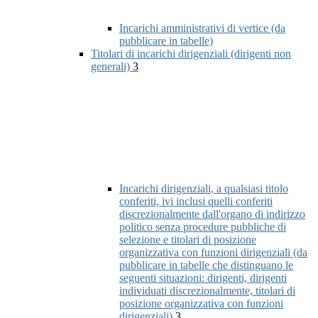
Incarichi amministrativi di vertice (da
pubblicare in tabelle)
Titolari di incarichi dirigenziali (dirigenti non
generali)
3
Incarichi dirigenziali, a qualsiasi titolo
conferiti, ivi inclusi quelli conferiti
discrezionalmente dall'organo di indirizzo
politico senza procedure pubbliche di
selezione e titolari di posizione
organizzativa con funzioni dirigenziali (da
pubblicare in tabelle che distinguano le
seguenti situazioni: dirigenti, dirigenti
individuati discrezionalmente, titolari di
posizione organizzativa con funzioni
dirigenziali)
3