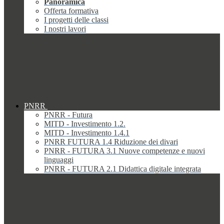
Panoramica
Offerta formativa
I progetti delle classi
I nostri lavori
PNRR
PNRR - Futura
MITD - Investimento 1.2.
MITD - Investimento 1.4.1
PNRR FUTURA 1.4 Riduzione dei divari
PNRR - FUTURA 3.1 Nuove competenze e nuovi
linguaggi
PNRR - FUTURA 2.1 Didattica digitale integrata