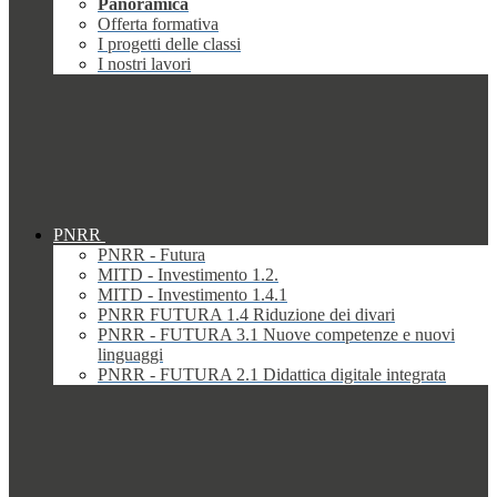
Panoramica
Offerta formativa
I progetti delle classi
I nostri lavori
PNRR
PNRR - Futura
MITD - Investimento 1.2.
MITD - Investimento 1.4.1
PNRR FUTURA 1.4 Riduzione dei divari
PNRR - FUTURA 3.1 Nuove competenze e nuovi
linguaggi
PNRR - FUTURA 2.1 Didattica digitale integrata