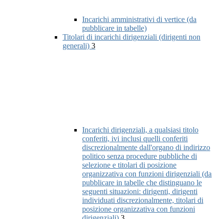
Incarichi amministrativi di vertice (da
pubblicare in tabelle)
Titolari di incarichi dirigenziali (dirigenti non
generali)
3
Incarichi dirigenziali, a qualsiasi titolo
conferiti, ivi inclusi quelli conferiti
discrezionalmente dall'organo di indirizzo
politico senza procedure pubbliche di
selezione e titolari di posizione
organizzativa con funzioni dirigenziali (da
pubblicare in tabelle che distinguano le
seguenti situazioni: dirigenti, dirigenti
individuati discrezionalmente, titolari di
posizione organizzativa con funzioni
dirigenziali)
3