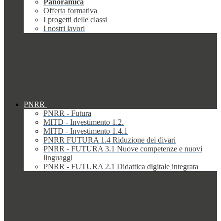
Panoramica
Offerta formativa
I progetti delle classi
I nostri lavori
PNRR
PNRR - Futura
MITD - Investimento 1.2.
MITD - Investimento 1.4.1
PNRR FUTURA 1.4 Riduzione dei divari
PNRR - FUTURA 3.1 Nuove competenze e nuovi
linguaggi
PNRR - FUTURA 2.1 Didattica digitale integrata