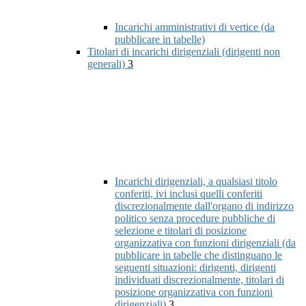
Incarichi amministrativi di vertice (da
pubblicare in tabelle)
Titolari di incarichi dirigenziali (dirigenti non
generali)
3
Incarichi dirigenziali, a qualsiasi titolo
conferiti, ivi inclusi quelli conferiti
discrezionalmente dall'organo di indirizzo
politico senza procedure pubbliche di
selezione e titolari di posizione
organizzativa con funzioni dirigenziali (da
pubblicare in tabelle che distinguano le
seguenti situazioni: dirigenti, dirigenti
individuati discrezionalmente, titolari di
posizione organizzativa con funzioni
dirigenziali)
3