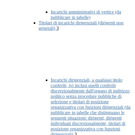
Incarichi amministrativi di vertice (da
pubblicare in tabelle)
Titolari di incarichi dirigenziali (dirigenti non
generali)
3
Incarichi dirigenziali, a qualsiasi titolo
conferiti, ivi inclusi quelli conferiti
discrezionalmente dall'organo di indirizzo
politico senza procedure pubbliche di
selezione e titolari di posizione
organizzativa con funzioni dirigenziali (da
pubblicare in tabelle che distinguano le
seguenti situazioni: dirigenti, dirigenti
individuati discrezionalmente, titolari di
posizione organizzativa con funzioni
dirigenziali)
3