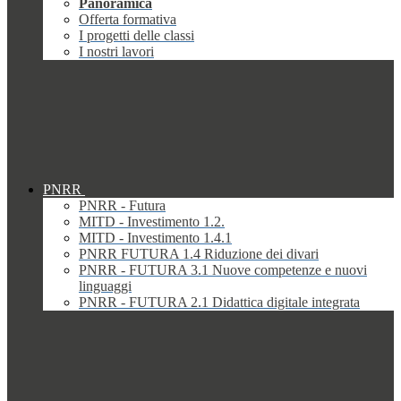
Panoramica
Offerta formativa
I progetti delle classi
I nostri lavori
PNRR
PNRR - Futura
MITD - Investimento 1.2.
MITD - Investimento 1.4.1
PNRR FUTURA 1.4 Riduzione dei divari
PNRR - FUTURA 3.1 Nuove competenze e nuovi
linguaggi
PNRR - FUTURA 2.1 Didattica digitale integrata