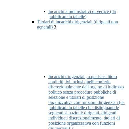
Incarichi amministrativi di vertice (da
pubblicare in tabelle)
Titolari di incarichi dirigenziali (dirigenti non
generali)
3
Incarichi dirigenziali, a qualsiasi titolo
conferiti, ivi inclusi quelli conferiti
discrezionalmente dall'organo di indirizzo
politico senza procedure pubbliche di
selezione e titolari di posizione
organizzativa con funzioni dirigenziali (da
pubblicare in tabelle che distinguano le
seguenti situazioni: dirigenti, dirigenti
individuati discrezionalmente, titolari di
posizione organizzativa con funzioni
dirigenziali)
3