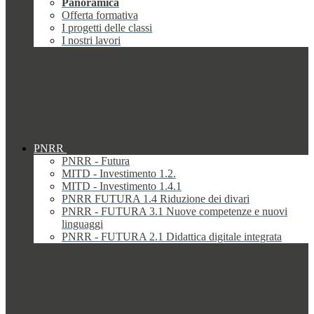
Panoramica
Offerta formativa
I progetti delle classi
I nostri lavori
PNRR
PNRR - Futura
MITD - Investimento 1.2.
MITD - Investimento 1.4.1
PNRR FUTURA 1.4 Riduzione dei divari
PNRR - FUTURA 3.1 Nuove competenze e nuovi
linguaggi
PNRR - FUTURA 2.1 Didattica digitale integrata