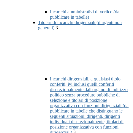
Incarichi amministrativi di vertice (da
pubblicare in tabelle)
Titolari di incarichi dirigenziali (dirigenti non
generali)
3
Incarichi dirigenziali, a qualsiasi titolo
conferiti, ivi inclusi quelli conferiti
discrezionalmente dall'organo di indirizzo
politico senza procedure pubbliche di
selezione e titolari di posizione
organizzativa con funzioni dirigenziali (da
pubblicare in tabelle che distinguano le
seguenti situazioni: dirigenti, dirigenti
individuati discrezionalmente, titolari di
posizione organizzativa con funzioni
dirigenziali)
3