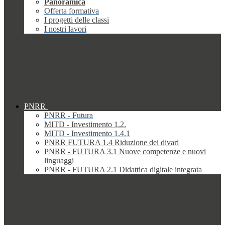
Panoramica
Offerta formativa
I progetti delle classi
I nostri lavori
PNRR
PNRR - Futura
MITD - Investimento 1.2.
MITD - Investimento 1.4.1
PNRR FUTURA 1.4 Riduzione dei divari
PNRR - FUTURA 3.1 Nuove competenze e nuovi
linguaggi
PNRR - FUTURA 2.1 Didattica digitale integrata