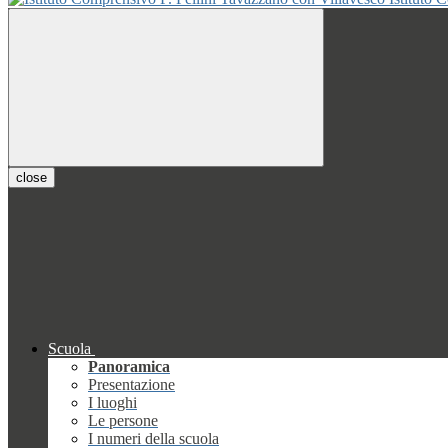
close
Scuola
Panoramica
Presentazione
I luoghi
Le persone
I numeri della scuola