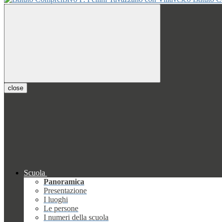
close
Scuola
Panoramica
Presentazione
I luoghi
Le persone
I numeri della scuola