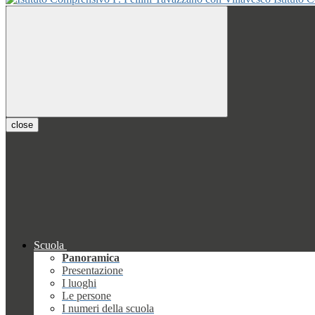
close
Scuola
Panoramica
Presentazione
I luoghi
Le persone
I numeri della scuola