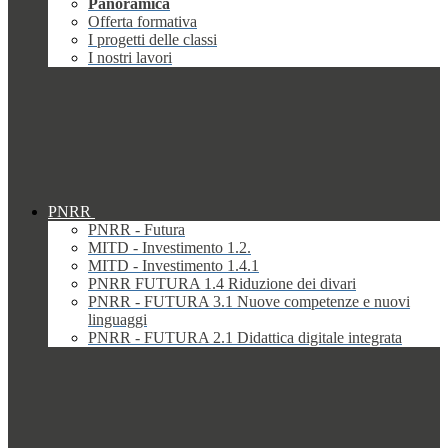
Panoramica
Offerta formativa
I progetti delle classi
I nostri lavori
PNRR
PNRR - Futura
MITD - Investimento 1.2.
MITD - Investimento 1.4.1
PNRR FUTURA 1.4 Riduzione dei divari
PNRR - FUTURA 3.1 Nuove competenze e nuovi
linguaggi
PNRR - FUTURA 2.1 Didattica digitale integrata