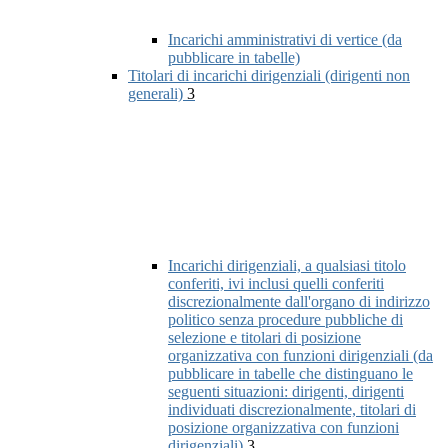
Incarichi amministrativi di vertice (da
pubblicare in tabelle)
Titolari di incarichi dirigenziali (dirigenti non
generali)
3
Incarichi dirigenziali, a qualsiasi titolo
conferiti, ivi inclusi quelli conferiti
discrezionalmente dall'organo di indirizzo
politico senza procedure pubbliche di
selezione e titolari di posizione
organizzativa con funzioni dirigenziali (da
pubblicare in tabelle che distinguano le
seguenti situazioni: dirigenti, dirigenti
individuati discrezionalmente, titolari di
posizione organizzativa con funzioni
dirigenziali)
3