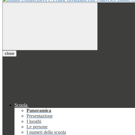
close
Scuola
Panoramica
Presentazione
I luoghi
Le persone
I numeri della scuola