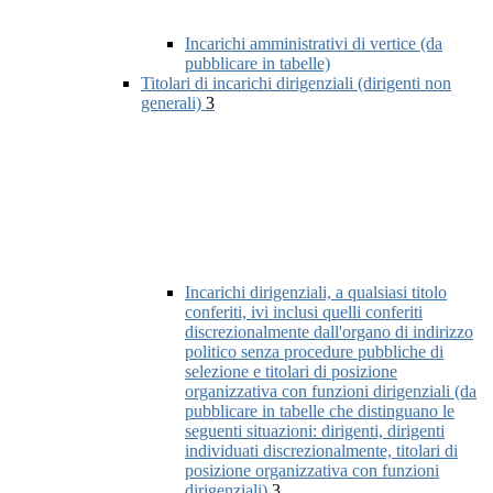
Incarichi amministrativi di vertice (da
pubblicare in tabelle)
Titolari di incarichi dirigenziali (dirigenti non
generali)
3
Incarichi dirigenziali, a qualsiasi titolo
conferiti, ivi inclusi quelli conferiti
discrezionalmente dall'organo di indirizzo
politico senza procedure pubbliche di
selezione e titolari di posizione
organizzativa con funzioni dirigenziali (da
pubblicare in tabelle che distinguano le
seguenti situazioni: dirigenti, dirigenti
individuati discrezionalmente, titolari di
posizione organizzativa con funzioni
dirigenziali)
3