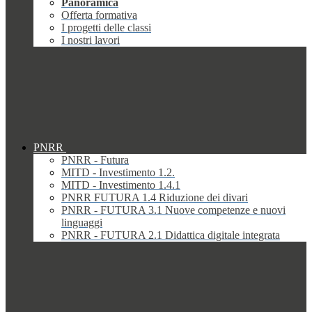
Panoramica
Offerta formativa
I progetti delle classi
I nostri lavori
PNRR
PNRR - Futura
MITD - Investimento 1.2.
MITD - Investimento 1.4.1
PNRR FUTURA 1.4 Riduzione dei divari
PNRR - FUTURA 3.1 Nuove competenze e nuovi
linguaggi
PNRR - FUTURA 2.1 Didattica digitale integrata