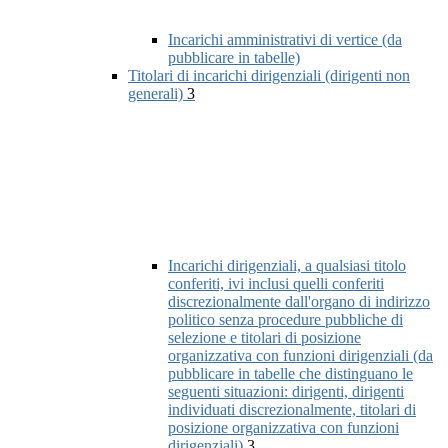
Incarichi amministrativi di vertice (da
pubblicare in tabelle)
Titolari di incarichi dirigenziali (dirigenti non
generali)
3
Incarichi dirigenziali, a qualsiasi titolo
conferiti, ivi inclusi quelli conferiti
discrezionalmente dall'organo di indirizzo
politico senza procedure pubbliche di
selezione e titolari di posizione
organizzativa con funzioni dirigenziali (da
pubblicare in tabelle che distinguano le
seguenti situazioni: dirigenti, dirigenti
individuati discrezionalmente, titolari di
posizione organizzativa con funzioni
dirigenziali)
3