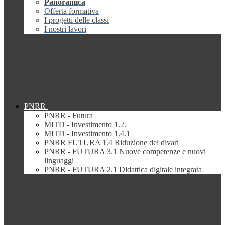
Panoramica
Offerta formativa
I progetti delle classi
I nostri lavori
PNRR
PNRR - Futura
MITD - Investimento 1.2.
MITD - Investimento 1.4.1
PNRR FUTURA 1.4 Riduzione dei divari
PNRR - FUTURA 3.1 Nuove competenze e nuovi
linguaggi
PNRR - FUTURA 2.1 Didattica digitale integrata