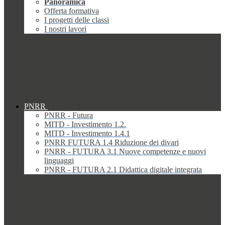
Panoramica
Offerta formativa
I progetti delle classi
I nostri lavori
PNRR
PNRR - Futura
MITD - Investimento 1.2.
MITD - Investimento 1.4.1
PNRR FUTURA 1.4 Riduzione dei divari
PNRR - FUTURA 3.1 Nuove competenze e nuovi
linguaggi
PNRR - FUTURA 2.1 Didattica digitale integrata