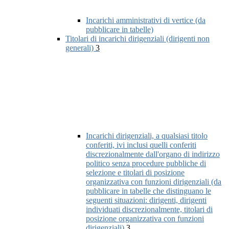
Incarichi amministrativi di vertice (da
pubblicare in tabelle)
Titolari di incarichi dirigenziali (dirigenti non
generali)
3
Incarichi dirigenziali, a qualsiasi titolo
conferiti, ivi inclusi quelli conferiti
discrezionalmente dall'organo di indirizzo
politico senza procedure pubbliche di
selezione e titolari di posizione
organizzativa con funzioni dirigenziali (da
pubblicare in tabelle che distinguano le
seguenti situazioni: dirigenti, dirigenti
individuati discrezionalmente, titolari di
posizione organizzativa con funzioni
dirigenziali)
3