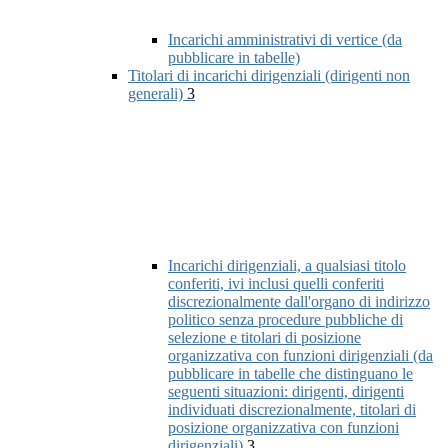
Incarichi amministrativi di vertice (da
pubblicare in tabelle)
Titolari di incarichi dirigenziali (dirigenti non
generali)
3
Incarichi dirigenziali, a qualsiasi titolo
conferiti, ivi inclusi quelli conferiti
discrezionalmente dall'organo di indirizzo
politico senza procedure pubbliche di
selezione e titolari di posizione
organizzativa con funzioni dirigenziali (da
pubblicare in tabelle che distinguano le
seguenti situazioni: dirigenti, dirigenti
individuati discrezionalmente, titolari di
posizione organizzativa con funzioni
dirigenziali)
3