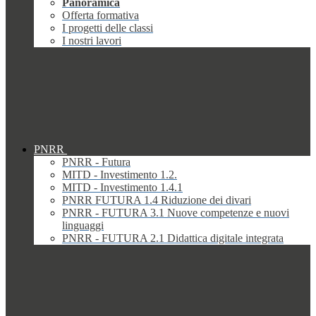
Panoramica
Offerta formativa
I progetti delle classi
I nostri lavori
PNRR
PNRR - Futura
MITD - Investimento 1.2.
MITD - Investimento 1.4.1
PNRR FUTURA 1.4 Riduzione dei divari
PNRR - FUTURA 3.1 Nuove competenze e nuovi
linguaggi
PNRR - FUTURA 2.1 Didattica digitale integrata