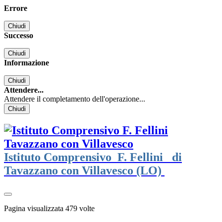
Errore
Chiudi
Successo
Chiudi
Informazione
Chiudi
Attendere...
Attendere il completamento dell'operazione...
Chiudi
Istituto Comprensivo
F. Fellini
di
Tavazzano con Villavesco (LO)
Pagina visualizzata
479
volte