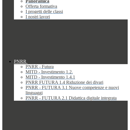
Panoramica
Offerta formativa
I progetti delle classi
I nostri lavori
PNRR
PNRR - Futura
MITD - Investimento 1.2.
MITD - Investimento 1.4.1
PNRR FUTURA 1.4 Riduzione dei divari
PNRR - FUTURA 3.1 Nuove competenze e nuovi
linguaggi
PNRR - FUTURA 2.1 Didattica digitale integrata