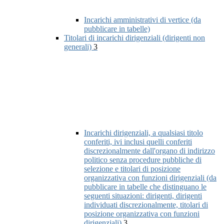
Incarichi amministrativi di vertice (da
pubblicare in tabelle)
Titolari di incarichi dirigenziali (dirigenti non
generali)
3
Incarichi dirigenziali, a qualsiasi titolo
conferiti, ivi inclusi quelli conferiti
discrezionalmente dall'organo di indirizzo
politico senza procedure pubbliche di
selezione e titolari di posizione
organizzativa con funzioni dirigenziali (da
pubblicare in tabelle che distinguano le
seguenti situazioni: dirigenti, dirigenti
individuati discrezionalmente, titolari di
posizione organizzativa con funzioni
dirigenziali)
3