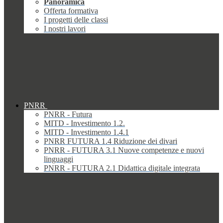
Panoramica
Offerta formativa
I progetti delle classi
I nostri lavori
PNRR
PNRR - Futura
MITD - Investimento 1.2.
MITD - Investimento 1.4.1
PNRR FUTURA 1.4 Riduzione dei divari
PNRR - FUTURA 3.1 Nuove competenze e nuovi
linguaggi
PNRR - FUTURA 2.1 Didattica digitale integrata