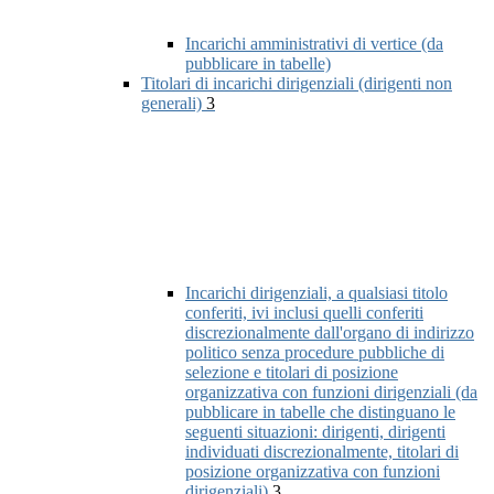
Incarichi amministrativi di vertice (da
pubblicare in tabelle)
Titolari di incarichi dirigenziali (dirigenti non
generali)
3
Incarichi dirigenziali, a qualsiasi titolo
conferiti, ivi inclusi quelli conferiti
discrezionalmente dall'organo di indirizzo
politico senza procedure pubbliche di
selezione e titolari di posizione
organizzativa con funzioni dirigenziali (da
pubblicare in tabelle che distinguano le
seguenti situazioni: dirigenti, dirigenti
individuati discrezionalmente, titolari di
posizione organizzativa con funzioni
dirigenziali)
3