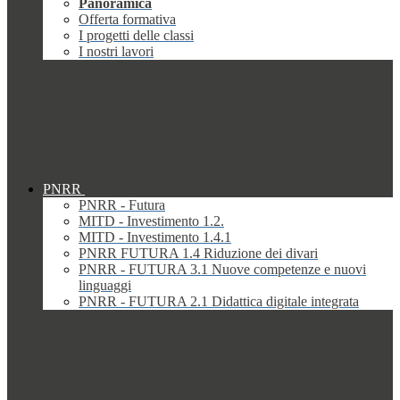
Panoramica
Offerta formativa
I progetti delle classi
I nostri lavori
PNRR
PNRR - Futura
MITD - Investimento 1.2.
MITD - Investimento 1.4.1
PNRR FUTURA 1.4 Riduzione dei divari
PNRR - FUTURA 3.1 Nuove competenze e nuovi
linguaggi
PNRR - FUTURA 2.1 Didattica digitale integrata