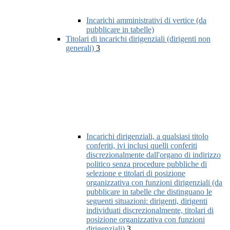
Incarichi amministrativi di vertice (da
pubblicare in tabelle)
Titolari di incarichi dirigenziali (dirigenti non
generali)
3
Incarichi dirigenziali, a qualsiasi titolo
conferiti, ivi inclusi quelli conferiti
discrezionalmente dall'organo di indirizzo
politico senza procedure pubbliche di
selezione e titolari di posizione
organizzativa con funzioni dirigenziali (da
pubblicare in tabelle che distinguano le
seguenti situazioni: dirigenti, dirigenti
individuati discrezionalmente, titolari di
posizione organizzativa con funzioni
dirigenziali)
3