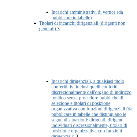
Incarichi amministrativi di vertice (da
pubblicare in tabelle)
Titolari di incarichi dirigenziali (dirigenti non
generali)
3
Incarichi dirigenziali, a qualsiasi titolo
conferiti, ivi inclusi quelli conferiti
discrezionalmente dall'organo di indirizzo
politico senza procedure pubbliche di
selezione e titolari di posizione
organizzativa con funzioni dirigenziali (da
pubblicare in tabelle che distinguano le
seguenti situazioni: dirigenti, dirigenti
individuati discrezionalmente, titolari di
posizione organizzativa con funzioni
dirigenziali)
3