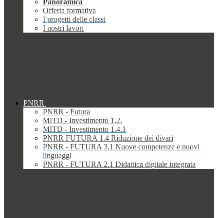
Panoramica
Offerta formativa
I progetti delle classi
I nostri lavori
PNRR
PNRR - Futura
MITD - Investimento 1.2.
MITD - Investimento 1.4.1
PNRR FUTURA 1.4 Riduzione dei divari
PNRR - FUTURA 3.1 Nuove competenze e nuovi
linguaggi
PNRR - FUTURA 2.1 Didattica digitale integrata