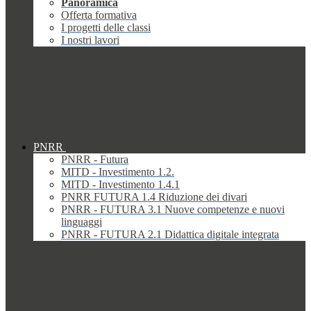
Panoramica
Offerta formativa
I progetti delle classi
I nostri lavori
PNRR
PNRR - Futura
MITD - Investimento 1.2.
MITD - Investimento 1.4.1
PNRR FUTURA 1.4 Riduzione dei divari
PNRR - FUTURA 3.1 Nuove competenze e nuovi
linguaggi
PNRR - FUTURA 2.1 Didattica digitale integrata