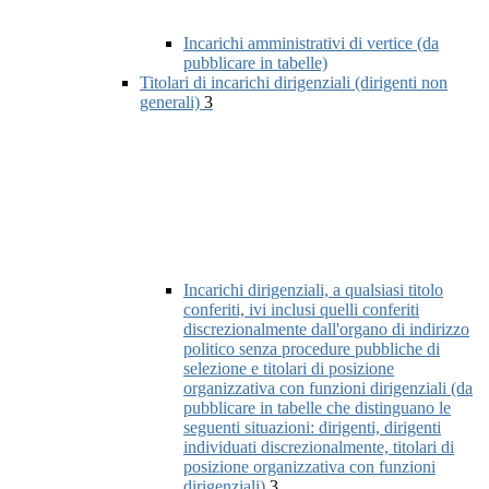
Incarichi amministrativi di vertice (da
pubblicare in tabelle)
Titolari di incarichi dirigenziali (dirigenti non
generali)
3
Incarichi dirigenziali, a qualsiasi titolo
conferiti, ivi inclusi quelli conferiti
discrezionalmente dall'organo di indirizzo
politico senza procedure pubbliche di
selezione e titolari di posizione
organizzativa con funzioni dirigenziali (da
pubblicare in tabelle che distinguano le
seguenti situazioni: dirigenti, dirigenti
individuati discrezionalmente, titolari di
posizione organizzativa con funzioni
dirigenziali)
3