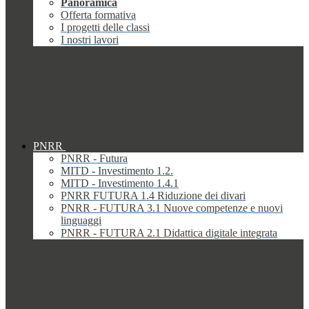
Panoramica
Offerta formativa
I progetti delle classi
I nostri lavori
PNRR
PNRR - Futura
MITD - Investimento 1.2.
MITD - Investimento 1.4.1
PNRR FUTURA 1.4 Riduzione dei divari
PNRR - FUTURA 3.1 Nuove competenze e nuovi
linguaggi
PNRR - FUTURA 2.1 Didattica digitale integrata