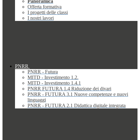
Panoramica
Offerta formativa
I progetti delle classi
I nostri lavori
PNRR
PNRR - Futura
MITD - Investimento 1.2.
MITD - Investimento 1.4.1
PNRR FUTURA 1.4 Riduzione dei divari
PNRR - FUTURA 3.1 Nuove competenze e nuovi
linguaggi
PNRR - FUTURA 2.1 Didattica digitale integrata