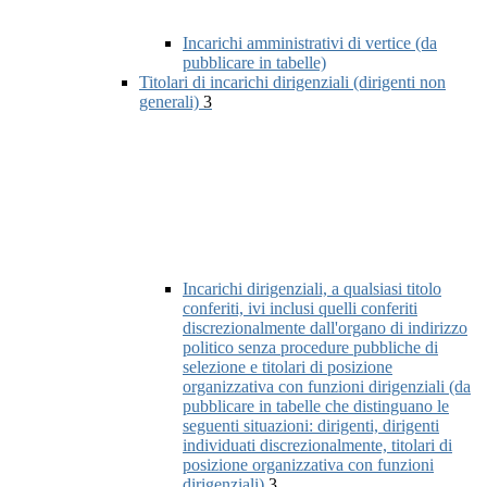
Incarichi amministrativi di vertice (da
pubblicare in tabelle)
Titolari di incarichi dirigenziali (dirigenti non
generali)
3
Incarichi dirigenziali, a qualsiasi titolo
conferiti, ivi inclusi quelli conferiti
discrezionalmente dall'organo di indirizzo
politico senza procedure pubbliche di
selezione e titolari di posizione
organizzativa con funzioni dirigenziali (da
pubblicare in tabelle che distinguano le
seguenti situazioni: dirigenti, dirigenti
individuati discrezionalmente, titolari di
posizione organizzativa con funzioni
dirigenziali)
3